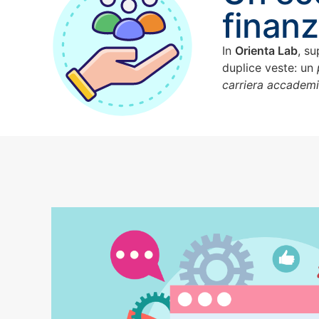
finanz
In
Orienta Lab
, s
duplice veste: un
carriera accadem