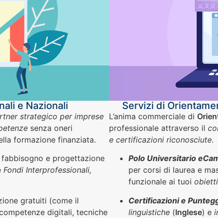
nali e Nazionali
Servizi di Orientamen
rtner strategico per imprese
L’anima commerciale di
Orien
mpetenze
senza oneri
professionale attraverso il
co
della formazione finanziata.
e certificazioni riconosciute
.
l fabbisogno e progettazione
Polo Universitario eCa
e
Fondi Interprofessionali,
per corsi di laurea e ma
funzionale ai tuoi
obietti
zione gratuiti (come il
Certificazioni e Puntegg
 competenze digitali, tecniche
linguistiche
(
Inglese
) e
i