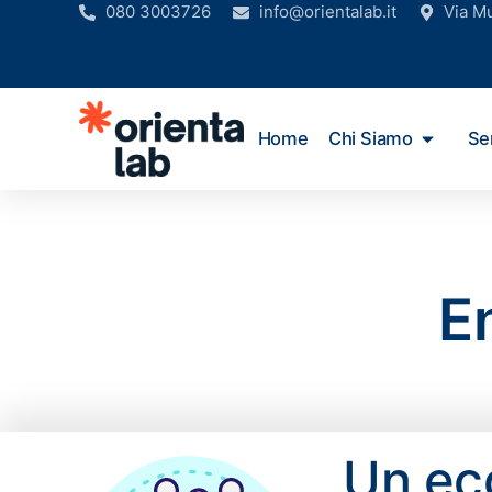
080 3003726
info@orientalab.it
Via M
Home
Chi Siamo
Ser
E
Un ec