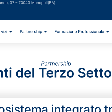
unno, 37 – 70043 Monopoli(BA)
vizi
Partnership
Formazione Professionale
Partnership
nti del Terzo Setto
osistema integrato t