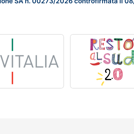
one SA n. 00273/2026 controfirmata il 0