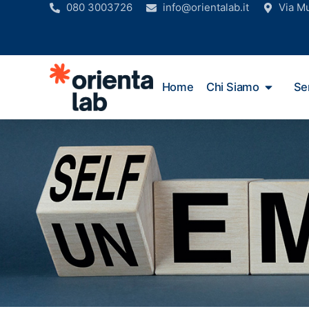
080 3003726
info@orientalab.it
Via M
Home
Chi Siamo
Ser