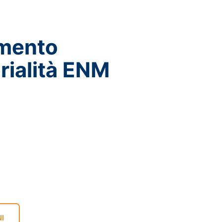
mento
rialità ENM
I